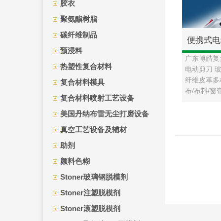
胶衣
聚氨酯树脂
碳纤维制品
便携式电
预浸料
广东博皓复
工具电剪
热塑性复合材料
电动剪刀 
纤维皮革多
复合材料模具
剪刀 裁剪
布/布料/窗
复合材料喷射工艺设备
美国丹纳布雷无尘打磨设备
真空工艺设备及辅材
助剂
颜料色糊
Stoner玻璃钢脱模剂
Stoner注塑脱模剂
Stoner滚塑脱模剂