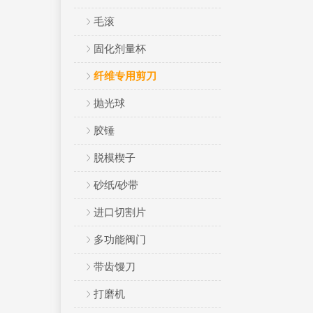
毛滚
固化剂量杯
纤维专用剪刀
抛光球
胶锤
脱模楔子
砂纸/砂带
进口切割片
多功能阀门
带齿馒刀
打磨机