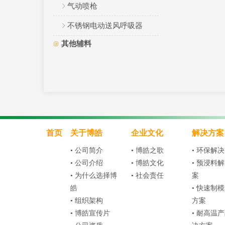
气动喷枪
不锈钢电动送风呼吸器
其他辅料
首页
关于博皓
企业文化
解决方案
• 公司简介
• 博皓之歌
• 环保解
• 公司介绍
• 博皓文化
• 预浸料
• 为什么选择博
• 社会责任
案
皓
• 快速制
• 组织架构
方案
• 博皓宣传片
• 耐高温