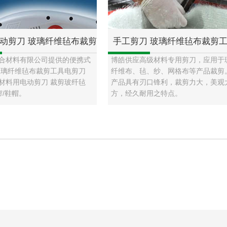
动剪刀 玻璃纤维毡布裁剪
手工剪刀 玻璃纤维毡布裁剪
合材料有限公司提供的便携式
博皓供应高级材料专用剪刀，应用于
刀 纤维皮革多材料用电动
FRP玻纤裁剪用手动剪刀 玻璃
玻璃纤维毡布裁剪工具电剪刀
纤维布、毡、纱、网格布等产品裁剪
材料用电动剪刀 裁剪玻纤毡
产品具有刃口锋利，裁剪力大，美观
玻纤毡布/布料/窗帘/鞋帽
套工具
帘/鞋帽。
方，经久耐用之特点。