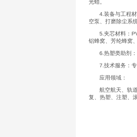
光蜡。
4.装备与工程
空泵、打磨除尘系
5.夹芯材料：P
铝蜂窝、芳纶蜂窝、
6.热塑类助剂
7.技术服务：
应用领域：
航空航天、轨
复、热塑、注塑、