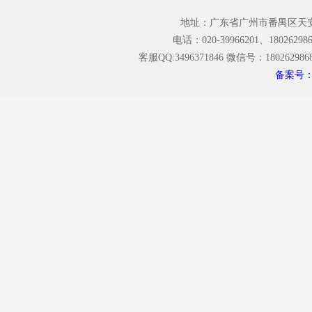
• 合作伙伴
决方案
地址：广东省广州市番禺区天安番
• 办公厂房
• 阻燃树脂解决
电话：020-39966201、180262986
• 招贤纳士
方案
客服QQ:3496371846 微信号：18026298689 Copy
• 防腐解决方案
备案号：粤
• 玻璃钢FRP芯
材解决方案
• 玻璃钢模具制
作解决方案
• 卫浴洁具产品
解决方案
• FRP复材粘结
解决方案
• 玻璃钢模具脱
模解决方案
• 玻璃钢模具抛
光解决方案
• 玻璃钢船艇解
决方案